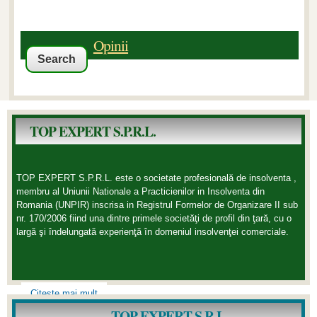
Opinii
TOP EXPERT S.P.R.L.
TOP EXPERT S.P.R.L. este o societate profesională de insolventa ,
membru al Uniunii Nationale a Practicienilor in Insolventa din
Romania (UNPIR) inscrisa in Registrul Formelor de Organizare II sub
nr. 170/2006 fiind una dintre primele societăţi de profil din ţară, cu o
largă şi îndelungată experienţă în domeniul insolvenţei comerciale.
Citeste mai mult
TOP EXPERT S.R.L.