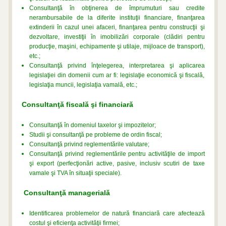
Consultanţă în obţinerea de împrumuturi sau credite
nerambursabile de la diferite instituţii financiare, finanţarea
extinderii în cazul unei afaceri, finanţarea pentru construcţii şi
dezvoltare, investiţii în imobilizări corporale (clădiri pentru
producţie, maşini, echipamente şi utilaje, mijloace de transport),
etc.;
Consultanţă privind înţelegerea, interpretarea şi aplicarea
legislaţiei din domenii cum ar fi: legislaţie economică şi fiscală,
legislaţia muncii, legislaţia vamală, etc.;
Consultanţă fiscală şi financiară
Consultanţă în domeniul taxelor şi impozitelor;
Studii şi consultanţă pe probleme de ordin fiscal;
Consultanţă privind reglementările valutare;
Consultanţă privind reglementările pentru activităţile de import
şi export (perfecţionări active, pasive, inclusiv scutiri de taxe
vamale şi TVA în situaţii speciale).
Consultanţă managerială
Identificarea problemelor de natură financiară care afectează
costul şi eficienţa activităţii firmei;