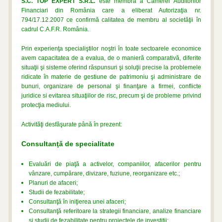
S.C. TOP EXPERT S.R.L.
este membră a Camerei Auditorilor
Financiari din România care a eliberat Autorizaţia nr.
794/17.12.2007 ce confirmă calitatea de membru al societăţii în
cadrul C.A.F.R. România.
Prin experienţa specialiştilor noştri în toate sectoarele economice
avem capacitatea de a evalua, de o manieră comparativă, diferite
situaţii şi sisteme oferind răspunsuri şi soluţii precise la problemele
ridicate în materie de gestiune de patrimoniu şi administrare de
bunuri, organizare de personal şi finanţare a firmei, conflicte
juridice si evitarea situaţiilor de risc, precum şi de probleme privind
protecţia mediului.
Activităţi desfăşurate până în prezent:
Consultanţă de specialitate
Evaluări de piaţă a activelor, companiilor, afacerilor pentru
vânzare, cumpărare, divizare, fuziune, reorganizare etc.;
Planuri de afaceri;
Studii de fezabilitate;
Consultanţă în iniţierea unei afaceri;
Consultanţă referitoare la strategii financiare, analize financiare
şi studii de fezabilitate pentru proiectele de investiţii;